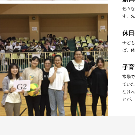
色々な
す。先
休日
子ども
ば、体
子育
常勤で
ていた
なけれ
とが、