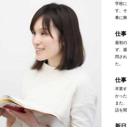
学校に
す。そ
事に興
仕事
最初の
ず、週
問され
た。
仕事
卒業す
かった
また、
話を聞
新日