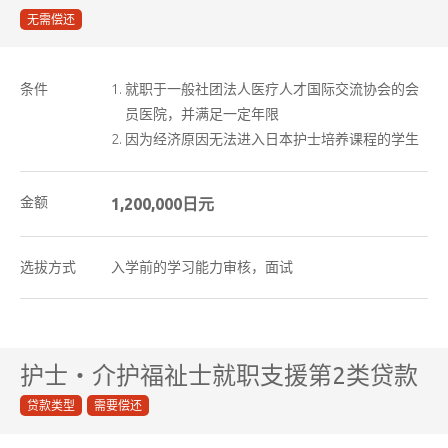
无需偿还
条件
就职于一般社团法人医疗人才国际交流协会的会
员医院，并满足一定年限
因为经济原因无法进入日本护士培养课程的学生
金额
1,200,000日元
选拔方式
入学前的学习能力审核，面试
护士・介护福祉士就职支援第2类贷款
贷款类型
需要偿还