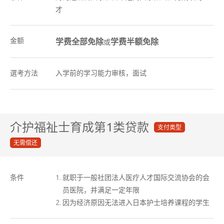
才
金额
学费全部免除
学费半额免除
或
選考方法
入学前的学习能力审核，面试
介护福祉士育成第1类贷款
支付类型
无需偿还
条件
就职于一般社团法人医疗人才国际交流协会的会
员医院，并满足一定年限
因为经济原因无法进入日本护士培养课程的学生