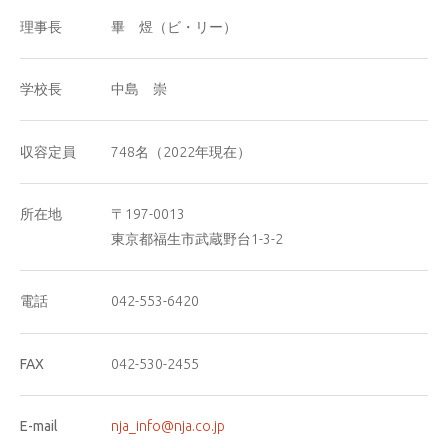
理事長
畢 煜（ビ・リー）
学校長
中島 崇
収容定員
748名（2022年現在）
所在地
〒197-0013
東京都福生市武蔵野台1-3-2
電話
042-553-6420
FAX
042-530-2455
E-mail
nja_info@nja.co.jp