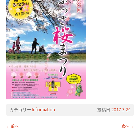
カテゴリー:
Information
投稿日:
2017.3.24
投稿ナビゲーション
←
前へ
次へ
→