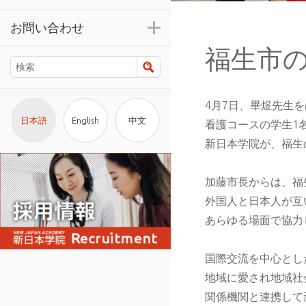
お問い合わせ
福生市
検索
4月7日、畢煜先生
日本語
English
中文
看護コースの学生1
新日本学院が、福生
加藤市長からは、福
外国人と日本人が互
あらゆる場面で協力
国際交流を中心とし
地域に愛され地域社
関係機関と連携して