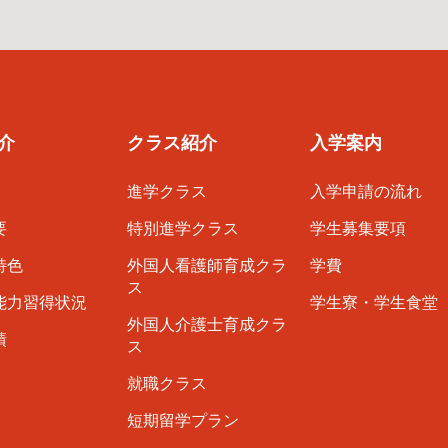
介
クラス紹介
入学案内
進学クラス
入学申請の流れ
要
特別進学クラス
学生募集要項
特色
外国人看護師育成クラ
学費
ス
能力習得状況
学生寮・学生食堂
外国人介護士育成クラ
績
ス
就職クラス
短期留学プラン