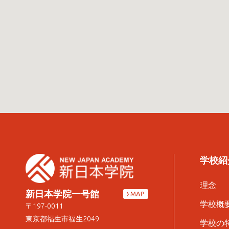
学校紹
理念
新日本学院一号館
MAP
学校概
〒197-0011
東京都福生市福生2049
学校の