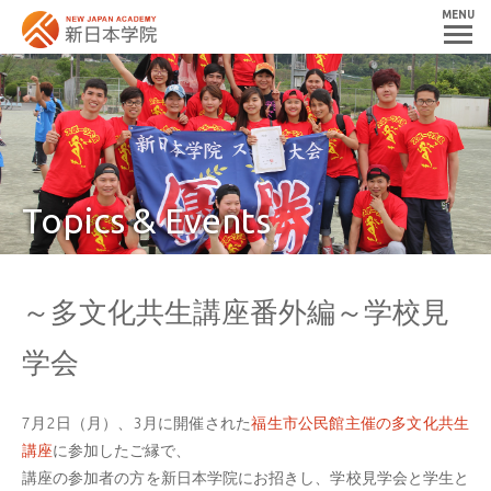
MENU
Topics & Events
～多文化共生講座番外編～学校見
学会
7月2日（月）、3月に開催された
福生市公民館主催の多文化共生
講座
に参加したご縁で、
講座の参加者の方を新日本学院にお招きし、学校見学会と学生と