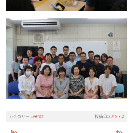
カテゴリー:
Events
投稿日:
2018.7.2
投稿ナビゲーション
←
前へ
次へ
→