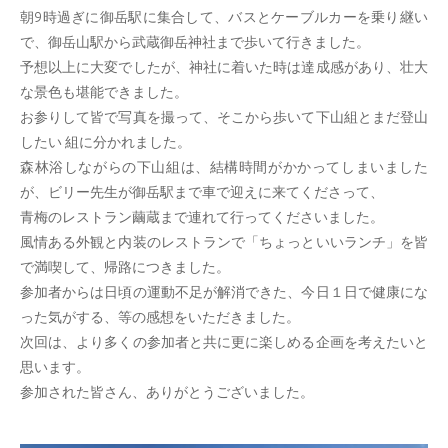
朝9時過ぎに御岳駅に集合して、バスとケーブルカーを乗り継い
で、御岳山駅から武蔵御岳神社まで歩いて行きました。
予想以上に大変でしたが、神社に着いた時は達成感があり、壮大
な景色も堪能できました。
お参りして皆で写真を撮って、そこから歩いて下山組とまだ登山
したい 組に分かれました。
森林浴しながらの下山組は、結構時間がかかってしまいました
が、ビリー先生が御岳駅まで車で迎えに来てくださって、
青梅のレストラン繭蔵まで連れて行ってくださいました。
風情ある外観と内装のレストランで「ちょっといいランチ」を皆
で満喫して、帰路につきました。
参加者からは日頃の運動不足が解消できた、今日１日で健康にな
った気がする、等の感想をいただきました。
次回は、より多くの参加者と共に更に楽しめる企画を考えたいと
思います。
参加された皆さん、ありがとうございました。