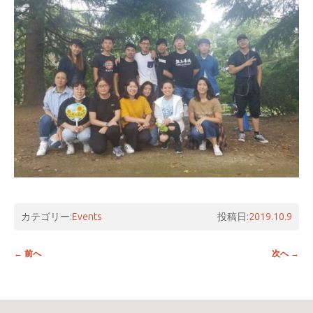
カテゴリー:
Events
投稿日:
2019.10.9
投稿ナビゲーション
←
前へ
次へ
→