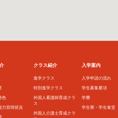
介
クラス紹介
入学案内
進学クラス
入学申請の流れ
要
特別進学クラス
学生募集要項
特色
外国人看護師育成クラ
学費
ス
能力習得状況
学生寮・学生食堂
外国人介護士育成クラ
績