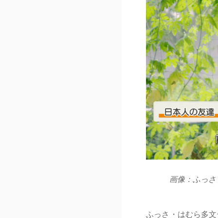
画像：ふっさ
ふっさ・はむら多文