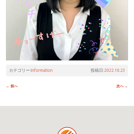
カテゴリー:
Information
投稿日:
2022.10.23
投稿ナビゲーション
←
前へ
次へ
→