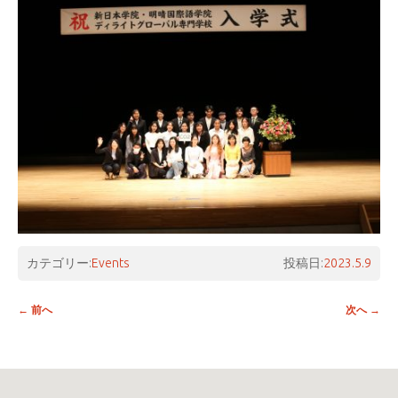
カテゴリー:
Events
投稿日:
2023.5.9
投稿ナビゲーション
←
前へ
次へ
→