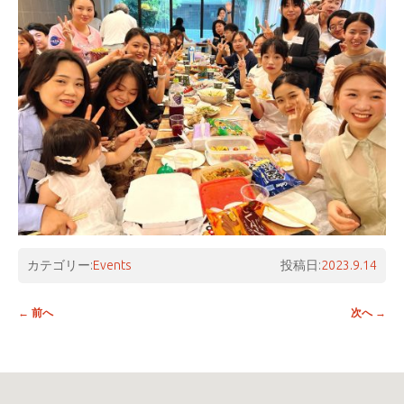
カテゴリー:
Events
投稿日:
2023.9.14
投稿ナビゲーション
←
前へ
次へ
→