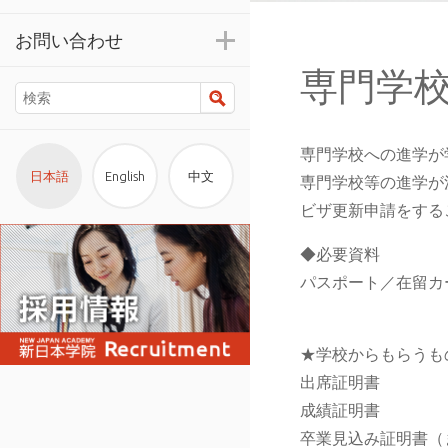
お問い合わせ
専門学
検索
専門学校への進学が
日本語
English
中文
専門学校等の進学が
ビザ更新申請をする
◆必要資料
パスポート／在留カ
★学校からもらうも
出席証明書
成績証明書
卒業見込み証明書（