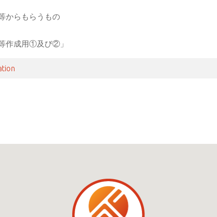
等からもらうもの
等作成用①及び②」
ation
ナビゲーション