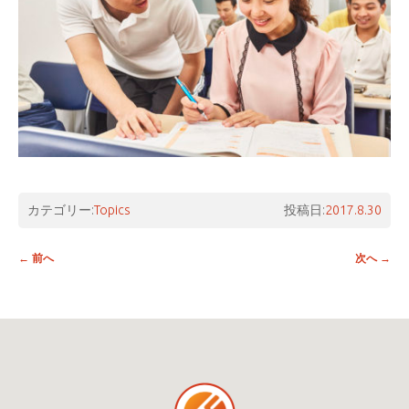
カテゴリー:
Topics
投稿日:
2017.8.30
投稿ナビゲーション
←
前へ
次へ
→