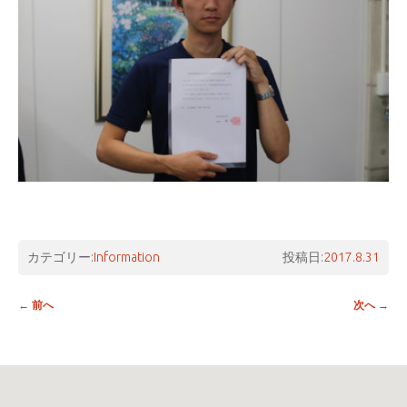
カテゴリー:
Information
投稿日:
2017.8.31
投稿ナビゲーション
←
前へ
次へ
→