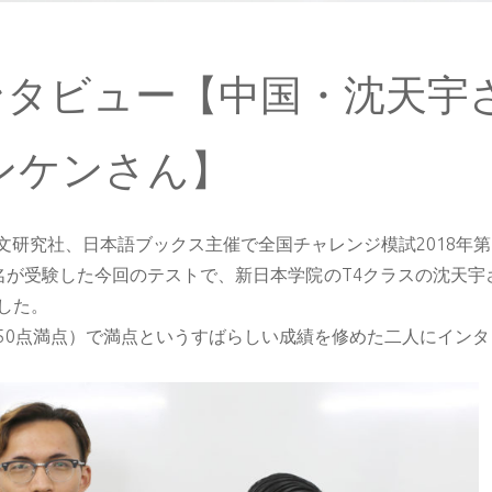
ンタビュー【中国・沈天宇
ンケンさん】
 語文研究社、日本語ブックス主催で全国チャレンジ模試2018年
72名が受験した今回のテストで、新日本学院のT4クラスの沈天
した。
50点満点）で満点というすばらしい成績を修めた二人にイン