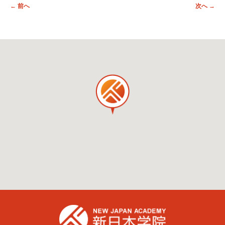
投稿ナビゲーション
←
前へ
次へ
→