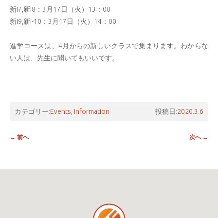
新I7,新I8：3月17日（火）13：00
新I9,新I-10：3月17日（火）14：00
進学コースは、4月からの新しいクラスで集まります。わからな
い人は、先生に聞いてもいいです。
カテゴリー:
Events
,
Information
投稿日:
2020.3.6
投稿ナビゲーション
←
前へ
次へ
→