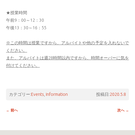
★授業時間
午前9：00～12：30
午後13：30～16：55
※この時間は授業ですから、アルバイトや他の予定を入れないで
ください。
また、アルバイトは週28
時間以内ですから、時間オーバーに気を
付けてください。
カテゴリー:
Events
,
Information
投稿日:
2020.5.8
投稿ナビゲーション
←
前へ
次へ
→